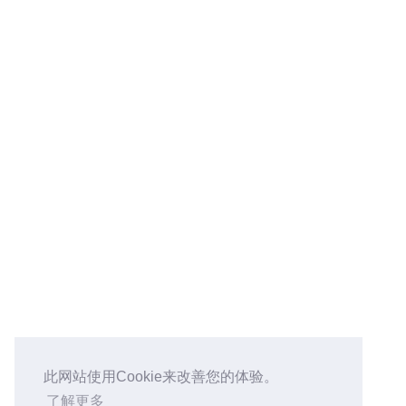
msvc
1
mysql
1
openclaw
2
seo
2
stylus
2
taro
1
twikoo
1
vuepress
3
wechat
1
windows
1
个人
1
事件日志
1
© 2026 Nolly
Powered by
Hexo
&
Icarus
共
7216
个访客
用💖发电，本站所有内容，您可以以任何媒介或格式复制和重
新分发，使用时请标注来源，但不可用于商业用途。
此网站使用Cookie来改善您的体验。
了解更多